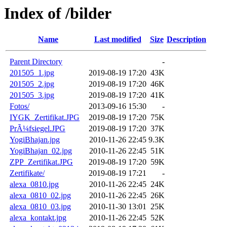
Index of /bilder
Name
Last modified
Size
Description
Parent Directory
-
201505_1.jpg
2019-08-19 17:20
43K
201505_2.jpg
2019-08-19 17:20
46K
201505_3.jpg
2019-08-19 17:20
41K
Fotos/
2013-09-16 15:30
-
IYGK_Zertifikat.JPG
2019-08-19 17:20
75K
PrÃ¼fsiegel.JPG
2019-08-19 17:20
37K
YogiBhajan.jpg
2010-11-26 22:45
9.3K
YogiBhajan_02.jpg
2010-11-26 22:45
51K
ZPP_Zertifikat.JPG
2019-08-19 17:20
59K
Zertifikate/
2019-08-19 17:21
-
alexa_0810.jpg
2010-11-26 22:45
24K
alexa_0810_02.jpg
2010-11-26 22:45
26K
alexa_0810_03.jpg
2010-11-30 13:01
25K
alexa_kontakt.jpg
2010-11-26 22:45
52K