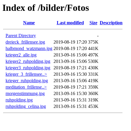
Index of /bilder/Fotos
Name
Last modified
Size
Description
Parent Directory
-
dreieck_frillensee.jpg
2019-08-19 17:20
375K
halbmond_watzmann.jpg
2019-08-19 17:20
441K
krieger2_alle.jpg
2013-09-16 15:06
497K
krieger2_ruhpolding.jpg
2013-09-16 15:06
530K
krieger3_ruhpolding.jpg
2019-08-19 17:21
430K
krieger_3_frillensee..>
2013-09-16 15:30
331K
krieger_ruhpolding.jpg
2013-09-16 15:06
419K
meditation_frillense..>
2019-08-19 17:21
359K
morgenstimmung.jpg
2013-09-16 15:30
360K
ruhpolding.jpg
2013-09-16 15:31
319K
ruhpolding_celina.jpg
2013-09-16 15:31
453K